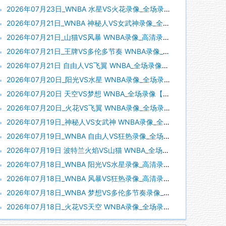
2026年07月23日_WNBA 水星VS火花录像_全场录像【高清回放】
2026年07月21日_WNBA 神秘人VS女武神录像_全场录像【全场回放】
2026年07月21日_山猫VS风暴 WNBA录像_高清录像【全场回放】
2026年07月21日_王牌VS多伦多节奏 WNBA录像_全场录像【视频集锦】
2026年07月21日 自由人VS飞翼 WNBA_全场录像【视频集锦】
2026年07月20日_阳光VS水星 WNBA录像_全场录像【全场回放】
2026年07月20日 天空VS梦想 WNBA_全场录像【视频集锦】
2026年07月20日_火花VS飞翼 WNBA录像_全场录像【全场回放】
2026年07月19日_神秘人VS女武神 WNBA录像_全场录像【全场回放】
2026年07月19日_WNBA 自由人VS狂热录像_全场录像【视频集锦】
2026年07月19日 波特兰火焰VS山猫 WNBA_全场录像【全场回放】
2026年07月18日_WNBA 阳光VS水星录像_高清录像【全场回放】
2026年07月18日_WNBA 风暴VS狂热录像_高清录像【全场回放】
2026年07月18日_WNBA 梦想VS多伦多节奏录像_全场录像【视频集锦】
2026年07月18日_火花VS天空 WNBA录像_全场录像【全场回放】