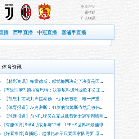
免责声明
问题帮助
广告联系
直播
西甲直播
中冠直播
塞浦甲直播
体育资讯
【精彩资讯】帕雷德斯：感觉梅西决定了决赛是国家队最后一战，我
[有道理嘛?]德拉富恩特：决赛尼科进球被吹不公正，本来可以有
【凯恩】前裁判声援泰勒：他不该被喷，唯一严重漏判就是罗梅罗拉
【体育报道】A·史密斯：41岁的詹姆斯依然足够伟大 能影响一
【球迷报道】前NFL球员在克城戴着骑士冠军帽晒照：我什么都不
[有趣体育]8球4助攻参与12球！IFFHS世界杯最佳球员：
[好看推荐]直播吧：赵维伦表示只要国家队需要 愿意无条件响应