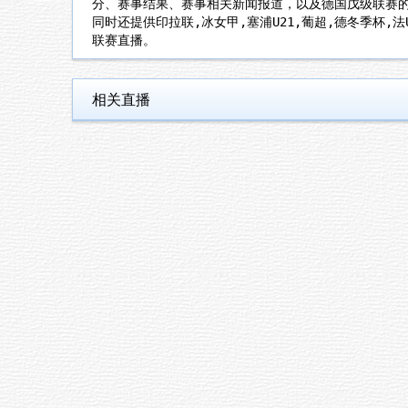
分、赛事结果、赛事相关新闻报道，以及德国戊级联赛
同时还提供印拉联,冰女甲,塞浦U21,葡超,德冬季杯,法U
联赛直播。
相关直播