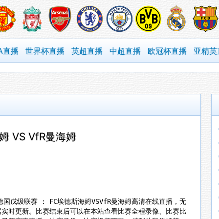
A直播
世界杯直播
英超直播
中超直播
欧冠杯直播
亚精英
 VS VfR曼海姆
分，德国戊级联赛 : FC埃德斯海姆VSVfR曼海姆高清在线直播，无
据实时更新。比赛结束后可以在本站查看比赛全程录像、比赛比