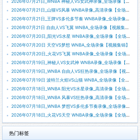
2026年07月21日_WNBA 神秘人VS女武神录像_全场录像【全场回放】
2026年07月21日_山猫VS风暴 WNBA录像_高清录像【全场回放】
2026年07月21日_王牌VS多伦多节奏 WNBA录像_全场录像【视频集锦】
2026年07月21日 自由人VS飞翼 WNBA_全场录像【视频集锦】
2026年07月20日_阳光VS水星 WNBA录像_全场录像【全场回放】
2026年07月20日 天空VS梦想 WNBA_全场录像【视频集锦】
2026年07月20日_火花VS飞翼 WNBA录像_全场录像【全场回放】
2026年07月19日_神秘人VS女武神 WNBA录像_全场录像【全场回放】
2026年07月19日_WNBA 自由人VS狂热录像_全场录像【视频集锦】
2026年07月19日 波特兰火焰VS山猫 WNBA_全场录像【全场回放】
2026年07月18日_WNBA 阳光VS水星录像_高清录像【全场回放】
2026年07月18日_WNBA 风暴VS狂热录像_高清录像【全场回放】
2026年07月18日_WNBA 梦想VS多伦多节奏录像_全场录像【视频集锦】
2026年07月18日_火花VS天空 WNBA录像_全场录像【全场回放】
热门标签