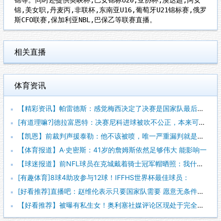
锦,美女职,丹麦丙,非联杯,东南亚U16,葡萄牙U21锦标赛,俄罗
斯CFO联赛,保加利亚NBL,巴保乙等联赛直播。
相关直播
体育资讯
【精彩资讯】帕雷德斯：感觉梅西决定了决赛是国家队最后一战，我
[有道理嘛?]德拉富恩特：决赛尼科进球被吹不公正，本来可以有
【凯恩】前裁判声援泰勒：他不该被喷，唯一严重漏判就是罗梅罗拉
【体育报道】A·史密斯：41岁的詹姆斯依然足够伟大 能影响一
【球迷报道】前NFL球员在克城戴着骑士冠军帽晒照：我什么都不
[有趣体育]8球4助攻参与12球！IFFHS世界杯最佳球员：
[好看推荐]直播吧：赵维伦表示只要国家队需要 愿意无条件响应
【好看推荐】被曝有私生女！奥利塞社媒评论区现处于完全关闭状态