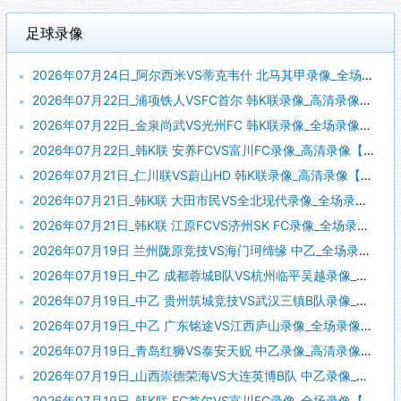
足球录像
2026年07月24日_阿尔西米VS蒂克韦什 北马其甲录像_全场录像【视频集锦】
2026年07月22日_浦项铁人VSFC首尔 韩K联录像_高清录像【全场回放】
2026年07月22日_金泉尚武VS光州FC 韩K联录像_全场录像【视频集锦】
2026年07月22日_韩K联 安养FCVS富川FC录像_高清录像【全场回放】
2026年07月21日_仁川联VS蔚山HD 韩K联录像_高清录像【全场回放】
2026年07月21日_韩K联 大田市民VS全北现代录像_全场录像【高清回放】
2026年07月21日_韩K联 江原FCVS济州SK FC录像_全场录像【全场回放】
2026年07月19日 兰州陇原竞技VS海门珂缔缘 中乙_全场录像【全场回放】
2026年07月19日_中乙 成都蓉城B队VS杭州临平吴越录像_全场录像【高清回放】
2026年07月19日_中乙 贵州筑城竞技VS武汉三镇B队录像_全场录像【全场回放】
2026年07月19日_中乙 广东铭途VS江西庐山录像_全场录像【高清回放】
2026年07月19日_青岛红狮VS泰安天贶 中乙录像_高清录像【全场回放】
2026年07月19日_山西崇德荣海VS大连英博B队 中乙录像_全场录像【视频集锦】
2026年07月19日_韩K联 FC首尔VS富川FC录像_全场录像【视频集锦】