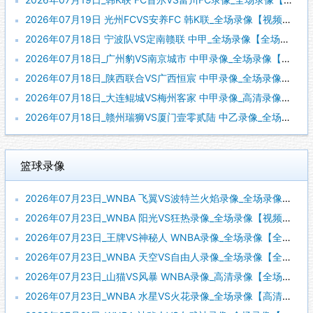
2026年07月19日 光州FCVS安养FC 韩K联_全场录像【视频集锦】
2026年07月18日 宁波队VS定南赣联 中甲_全场录像【全场回放】
2026年07月18日_广州豹VS南京城市 中甲录像_全场录像【高清回放】
2026年07月18日_陕西联合VS广西恒宸 中甲录像_全场录像【全场回放】
2026年07月18日_大连鲲城VS梅州客家 中甲录像_高清录像【全场回放】
2026年07月18日_赣州瑞狮VS厦门壹零贰陆 中乙录像_全场录像【全场回放】
篮球录像
2026年07月23日_WNBA 飞翼VS波特兰火焰录像_全场录像【视频集锦】
2026年07月23日_WNBA 阳光VS狂热录像_全场录像【视频集锦】
2026年07月23日_王牌VS神秘人 WNBA录像_全场录像【全场回放】
2026年07月23日_WNBA 天空VS自由人录像_全场录像【全场回放】
2026年07月23日_山猫VS风暴 WNBA录像_高清录像【全场回放】
2026年07月23日_WNBA 水星VS火花录像_全场录像【高清回放】