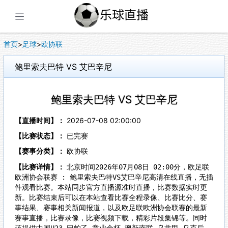
展开菜单
首页
>
足球
>
欧协联
鲍里索夫巴特 VS 艾巴辛尼
鲍里索夫巴特 VS 艾巴辛尼
【直播时间】：
2026-07-08 02:00:00
【比赛状态】：
已完赛
【赛事分类】：
欧协联
【比赛详情】：
北京时间2026年07月08日 02:00分，欧足联
欧洲协会联赛 : 鲍里索夫巴特VS艾巴辛尼高清在线直播，无插
件观看比赛。本站同步官方直播源准时直播，比赛数据实时更
新。比赛结束后可以在本站查看比赛全程录像、比赛比分、赛
事结果、赛事相关新闻报道，以及欧足联欧洲协会联赛的最新
赛事直播，比赛录像，比赛视频下载，精彩片段集锦等。同时
还提供中国U23,巴帕乙,意业余杯,澳新南联,乌兹甲,乌克后