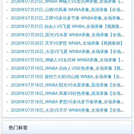
2026年07月21日_WNBA 神秘人VS女武神录像_全场录像【全场回放】
2026年07月21日_山猫VS风暴 WNBA录像_高清录像【全场回放】
2026年07月21日_王牌VS多伦多节奏 WNBA录像_全场录像【视频集锦】
2026年07月21日 自由人VS飞翼 WNBA_全场录像【视频集锦】
2026年07月20日_阳光VS水星 WNBA录像_全场录像【全场回放】
2026年07月20日 天空VS梦想 WNBA_全场录像【视频集锦】
2026年07月20日_火花VS飞翼 WNBA录像_全场录像【全场回放】
2026年07月19日_神秘人VS女武神 WNBA录像_全场录像【全场回放】
2026年07月19日_WNBA 自由人VS狂热录像_全场录像【视频集锦】
2026年07月19日 波特兰火焰VS山猫 WNBA_全场录像【全场回放】
2026年07月18日_WNBA 阳光VS水星录像_高清录像【全场回放】
2026年07月18日_WNBA 风暴VS狂热录像_高清录像【全场回放】
2026年07月18日_WNBA 梦想VS多伦多节奏录像_全场录像【视频集锦】
2026年07月18日_火花VS天空 WNBA录像_全场录像【全场回放】
热门标签