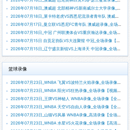
2026年07月18日_澳威超 北部精神VS新南威尔士大学录像_高清录像【全场回放】
2026年07月18日_莱卡特老虎VS西悉尼流浪者青年队 澳威超录像_全场录像【视频集锦】
2026年07月17日_曼立联VS悉尼FC青年队 澳威超录像_全场录像【高清回放】
2026年07月16日_中冠 广州联澳体会VS重庆瀚达录像_全场录像【高清回放】
2026年07月15日 自贡足协队VS大连聚惺 中冠_全场录像【全场回放】
2026年07月15日_辽宁盛京新锐VS上海泽天 中冠录像_全场录像【全场回放】
篮球录像
2026年07月23日_WNBA 飞翼VS波特兰火焰录像_全场录像【视频集锦】
2026年07月23日_WNBA 阳光VS狂热录像_全场录像【视频集锦】
2026年07月23日_王牌VS神秘人 WNBA录像_全场录像【全场回放】
2026年07月23日_WNBA 天空VS自由人录像_全场录像【全场回放】
2026年07月23日_山猫VS风暴 WNBA录像_高清录像【全场回放】
2026年07月23日_WNBA 水星VS火花录像_全场录像【高清回放】