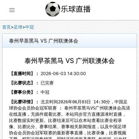
展开菜单
首页
>
足球
>
中冠
泰州早茶黑马 VS 广州联澳体会
泰州早茶黑马 VS 广州联澳体会
【直播时间】：
2026-06-03 14:30:00
【比赛状态】：
已完赛
【赛事分类】：
中冠
【比赛详情】：
北京时间2026年06月03日 14:30分，中国足
球协会会员协会冠军联赛 : 泰州早茶黑马VS广州联澳体会高清
在线直播，无插件观看比赛。本站同步官方直播源准时直播，
比赛数据实时更新。比赛结束后可以在本站查看比赛全程录
像、比赛比分、赛事结果、赛事相关新闻报道，以及中国足球
协会会员协会冠军联赛的最新赛事直播，比赛录像，比赛视频
下载，精彩片段集锦等。同时还提供巴圣青联,匈超杯,以女杯,