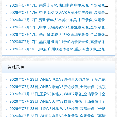
2026年07月17日_南通支云VS佛山南狮 中甲录像_全场录像【视频集锦】
2026年07月17日_中甲 延边龙鼎VS石家庄功夫录像_高清录像【全场回放】
2026年07月17日_深圳青年人VS苏州东吴 中甲录像_全场录像【高清回放】
2026年07月17日_中甲 无锡吴钩VS长春亚泰录像_全场录像【全场回放】
2026年07月17日_墨西超 老虎大学VS蒂华纳录像_全场录像【视频集锦】
2026年07月17日_墨西超 亚特兰特VS内卡萨录像_高清录像【全场回放】
2026年07月16日_中冠 广州联澳体会VS重庆瀚达录像_全场录像【高清回放】
篮球录像
2026年07月23日_WNBA 飞翼VS波特兰火焰录像_全场录像【视频集锦】
2026年07月23日_WNBA 阳光VS狂热录像_全场录像【视频集锦】
2026年07月23日_王牌VS神秘人 WNBA录像_全场录像【全场回放】
2026年07月23日_WNBA 天空VS自由人录像_全场录像【全场回放】
2026年07月23日_山猫VS风暴 WNBA录像_高清录像【全场回放】
2026年07月23日_WNBA 水星VS火花录像_全场录像【高清回放】