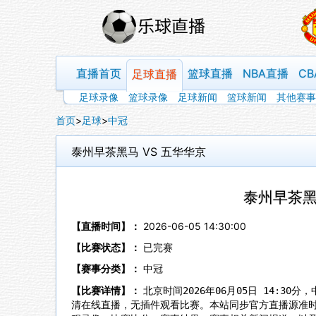
直播首页
篮球直播
NBA直播
C
足球直播
足球录像
篮球录像
足球新闻
篮球新闻
其他赛事
首页
>
足球
>
中冠
泰州早茶黑马 VS 五华华京
泰州早茶黑
【直播时间】：
2026-06-05 14:30:00
【比赛状态】：
已完赛
【赛事分类】：
中冠
【比赛详情】：
北京时间2026年06月05日 14:3
清在线直播，无插件观看比赛。本站同步官方直播源准