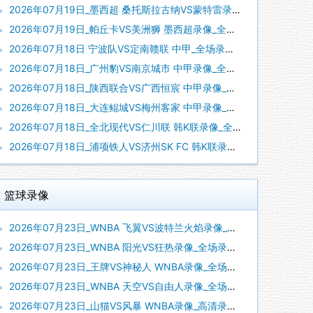
2026年07月19日_墨西超 桑托斯拉古纳VS蒙特雷录像_全场录像【视频集锦】
2026年07月19日_帕丘卡VS美洲狮 墨西超录像_全场录像【高清回放】
2026年07月18日 宁波队VS定南赣联 中甲_全场录像【全场回放】
2026年07月18日_广州豹VS南京城市 中甲录像_全场录像【高清回放】
2026年07月18日_陕西联合VS广西恒宸 中甲录像_全场录像【全场回放】
2026年07月18日_大连鲲城VS梅州客家 中甲录像_高清录像【全场回放】
2026年07月18日_全北现代VS仁川联 韩K联录像_全场录像【高清回放】
2026年07月18日_浦项铁人VS济州SK FC 韩K联录像_全场录像【高清回放】
篮球录像
2026年07月23日_WNBA 飞翼VS波特兰火焰录像_全场录像【视频集锦】
2026年07月23日_WNBA 阳光VS狂热录像_全场录像【视频集锦】
2026年07月23日_王牌VS神秘人 WNBA录像_全场录像【全场回放】
2026年07月23日_WNBA 天空VS自由人录像_全场录像【全场回放】
2026年07月23日_山猫VS风暴 WNBA录像_高清录像【全场回放】