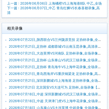
上一篇 : 2026年06月06日 上海橘橙VS上海海港B队 中乙_全场
下一篇 : 2026年06月07日_中乙 青岛红狮VS长春喜都录像_高
清
相关录像
2026年07月22日_陕西联合VS兰州陇原竞技 足协杯录像_全场录像【视频集锦】
2026年07月21日_足协杯 成都蓉城VS云南玉昆录像_高清录像【全场回放】
2026年07月21日_大连英博VS河南队 足协杯录像_全场录像【视频集锦】
2026年07月21日_足协杯 山东泰山VS武汉三镇录像_全场录像【高清回放】
2026年07月21日_足协杯 青岛海牛VS上海申花录像_全场录像【视频集锦】
2026年07月21日_青岛西海岸VS重庆铜梁龙 足协杯录像_高清录像【全场回放】
2026年07月21日_深圳新鹏城VS上海海港 足协杯录像_全场录像【视频集锦】
2026年07月21日 北京国安VS大连可为 足协杯_全场录像【全场回放】
2026年07月18日_中超 深圳新鹏城VS武汉三镇录像_全场录像【高清回放】
2026年07月18日_中超 天津津门虎VS上海申花录像_全场录像【高清回放】
2026年07月18日_山东泰山VS大连英博 中超录像_全场录像【全场回放】