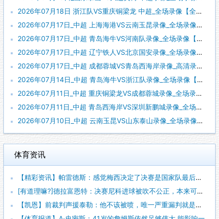
2026年07月18日 浙江队VS重庆铜梁龙 中超_全场录像【全场回放】
2026年07月17日_中超 上海海港VS云南玉昆录像_全场录像【全场回放】
2026年07月17日_中超 青岛海牛VS河南队录像_全场录像【全场回放】
2026年07月17日_中超 辽宁铁人VS北京国安录像_全场录像【视频集锦】
2026年07月17日_中超 成都蓉城VS青岛西海岸录像_高清录像【全场回放】
2026年07月14日_中超 青岛海牛VS浙江队录像_全场录像【全场回放】
2026年07月11日_中超 重庆铜梁龙VS成都蓉城录像_全场录像【全场回放】
2026年07月11日_中超 青岛西海岸VS深圳新鹏城录像_全场录像【视频集锦】
2026年07月10日_中超 云南玉昆VS山东泰山录像_全场录像【全场回放】
体育资讯
【精彩资讯】帕雷德斯：感觉梅西决定了决赛是国家队最后一战，我
[有道理嘛?]德拉富恩特：决赛尼科进球被吹不公正，本来可以有
【凯恩】前裁判声援泰勒：他不该被喷，唯一严重漏判就是罗梅罗拉
【体育报道】A·史密斯：41岁的詹姆斯依然足够伟大 能影响一