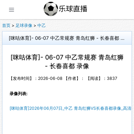
展开菜单
首页
>
足球录像
>
中乙
[咪咕体育]- 06-07 中乙常规赛 青岛红狮 - 长春喜都 录像
[咪咕体育]- 06-07 中乙常规赛 青岛红狮
- 长春喜都 录像
【发布时间】：2026-06-08 【作者】： 【阅读】：
3837
录像列表:
[咪咕体育]2026年06月07日_中乙 青岛红狮VS长春喜都录像_高