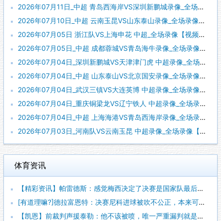
2026年07月11日_中超 青岛西海岸VS深圳新鹏城录像_全场录像【视频集锦】
2026年07月10日_中超 云南玉昆VS山东泰山录像_全场录像【全场回放】
2026年07月05日 浙江队VS上海申花 中超_全场录像【视频集锦】
2026年07月05日_中超 成都蓉城VS青岛海牛录像_全场录像【视频集锦】
2026年07月04日_深圳新鹏城VS天津津门虎 中超录像_全场录像【高清回放】
2026年07月04日_中超 山东泰山VS北京国安录像_全场录像【高清回放】
2026年07月04日_武汉三镇VS大连英博 中超录像_全场录像【全场回放】
2026年07月04日_重庆铜梁龙VS辽宁铁人 中超录像_全场录像【视频集锦】
2026年07月04日_中超 上海海港VS青岛西海岸录像_全场录像【全场回放】
2026年07月03日_河南队VS云南玉昆 中超录像_全场录像【全场回放】
体育资讯
【精彩资讯】帕雷德斯：感觉梅西决定了决赛是国家队最后一战，我
[有道理嘛?]德拉富恩特：决赛尼科进球被吹不公正，本来可以有
【凯恩】前裁判声援泰勒：他不该被喷，唯一严重漏判就是罗梅罗拉