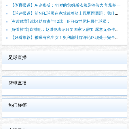
【体育报道】A·史密斯：41岁的詹姆斯依然足够伟大 能影响一
【球迷报道】前NFL球员在克城戴着骑士冠军帽晒照：我什么都不
[有趣体育]8球4助攻参与12球！IFFHS世界杯最佳球员：
[好看推荐]直播吧：赵维伦表示只要国家队需要 愿意无条件响应
【好看推荐】被曝有私生女！奥利塞社媒评论区现处于完全关闭状态
足球直播
篮球直播
热门标签