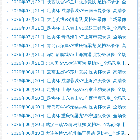
2026年07月22日_陕西联合VS兰州陇原竞技 足协杯录像_全场录像【视频集锦】
2026年07月21日_足协杯 成都蓉城VS云南玉昆录像_高清录像【全场回放】
2026年07月21日_大连英博VS河南队 足协杯录像_全场录像【视频集锦】
2026年07月21日_足协杯 山东泰山VS武汉三镇录像_全场录像【高清回放】
2026年07月21日_足协杯 青岛海牛VS上海申花录像_全场录像【视频集锦】
2026年07月21日_青岛西海岸VS重庆铜梁龙 足协杯录像_高清录像【全场回放】
2026年07月21日_深圳新鹏城VS上海海港 足协杯录像_全场录像【视频集锦】
2026年07月21日 北京国安VS大连可为 足协杯_全场录像【全场回放】
2026年06月21日_云南玉昆VS苏州东吴 足协杯录像_高清录像【全场回放】
2026年06月20日_足协杯 成都蓉城VS上海泽天录像_高清录像【全场回放】
2026年06月20日_足协杯 上海申花VS石家庄功夫录像_全场录像【全场回放】
2026年06月20日_足协杯 山东泰山VS广西恒宸录像_全场录像【全场回放】
2026年06月20日_青岛海牛VS无锡吴钩 足协杯录像_全场录像【视频集锦】
2026年06月20日_足协杯 重庆铜梁龙VS宁波队录像_全场录像【视频集锦】
2026年06月20日 武汉三镇VS青岛红狮 足协杯_全场录像【全场回放】
2026年06月19日 大连英博VS杭州临平吴越 足协杯_全场录像【视频集锦】