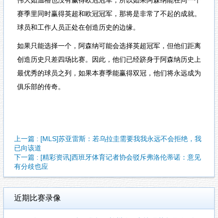
赛季里同时赢得英超和欧冠冠军，那将是非常了不起的成就。
球员和工作人员正处在创造历史的边缘。
如果只能选择一个，阿森纳可能会选择英超冠军，但他们距离
创造历史只差四场比赛。因此，他们已经跻身于阿森纳历史上
最优秀的球员之列，如果本赛季能赢得双冠，他们将永远成为
俱乐部的传奇。
上一篇 : [MLS]苏亚雷斯：若乌拉圭需要我我永远不会拒绝，我
已向该道
下一篇 : [精彩资讯]西班牙体育记者协会驳斥弗洛伦蒂诺：意见
有分歧也应
近期比赛录像