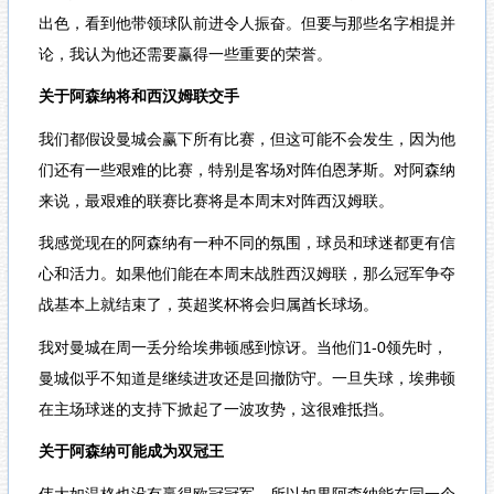
出色，看到他带领球队前进令人振奋。但要与那些名字相提并
论，我认为他还需要赢得一些重要的荣誉。
关于阿森纳将和西汉姆联交手
我们都假设曼城会赢下所有比赛，但这可能不会发生，因为他
们还有一些艰难的比赛，特别是客场对阵伯恩茅斯。对阿森纳
来说，最艰难的联赛比赛将是本周末对阵西汉姆联。
我感觉现在的阿森纳有一种不同的氛围，球员和球迷都更有信
心和活力。如果他们能在本周末战胜西汉姆联，那么冠军争夺
战基本上就结束了，英超奖杯将会归属酋长球场。
我对曼城在周一丢分给埃弗顿感到惊讶。当他们1-0领先时，
曼城似乎不知道是继续进攻还是回撤防守。一旦失球，埃弗顿
在主场球迷的支持下掀起了一波攻势，这很难抵挡。
关于阿森纳可能成为双冠王
伟大如温格也没有赢得欧冠冠军，所以如果阿森纳能在同一个