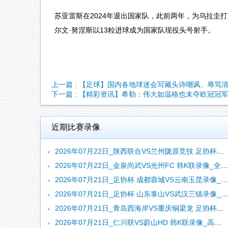
苏亚雷斯在2024年退出国家队，此前两年，为乌拉圭
尔文·努涅斯以13粒进球成为国家队现役头号射手。
上一篇 : 【足球】国内各地球迷会写藏头诗嘲讽、辱骂
下一篇 : 【精彩资讯】希勒：伟大如温格也未夺欧冠冠
近期比赛录像
2026年07月22日_陕西联合VS兰州陇原竞技 足协杯录像_全场录像【视频集锦】
2026年07月22日_金泉尚武VS光州FC 韩K联录像_全场录像【视频集锦】
2026年07月21日_足协杯 成都蓉城VS云南玉昆录像_高清录像【全场回放】
2026年07月21日_足协杯 山东泰山VS武汉三镇录像_全场录像【高清回放】
2026年07月21日_青岛西海岸VS重庆铜梁龙 足协杯录像_高清录像【全场回放】
2026年07月21日_仁川联VS蔚山HD 韩K联录像_高清录像【全场回放】