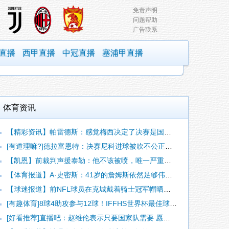
免责声明
问题帮助
广告联系
直播
西甲直播
中冠直播
塞浦甲直播
体育资讯
【精彩资讯】帕雷德斯：感觉梅西决定了决赛是国家队最后一战，我
[有道理嘛?]德拉富恩特：决赛尼科进球被吹不公正，本来可以有
【凯恩】前裁判声援泰勒：他不该被喷，唯一严重漏判就是罗梅罗拉
【体育报道】A·史密斯：41岁的詹姆斯依然足够伟大 能影响一
【球迷报道】前NFL球员在克城戴着骑士冠军帽晒照：我什么都不
[有趣体育]8球4助攻参与12球！IFFHS世界杯最佳球员：
[好看推荐]直播吧：赵维伦表示只要国家队需要 愿意无条件响应