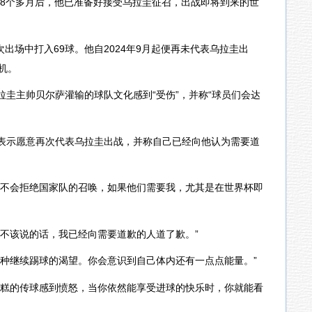
役18个多月后，他已准备好接受乌拉圭征召，出战即将到来的世
次出场中打入69球。他自2024年9月起便再未代表乌拉圭出
机。
圭主帅贝尔萨灌输的球队文化感到“受伤”，并称“球员们会达
表示愿意再次代表乌拉圭出战，并称自己已经向他认为需要道
远不会拒绝国家队的召唤，如果他们需要我，尤其是在世界杯即
不该说的话，我已经向需要道歉的人道了歉。”
种继续踢球的渴望。你会意识到自己体内还有一点点能量。”
糟糕的传球感到愤怒，当你依然能享受进球的快乐时，你就能看