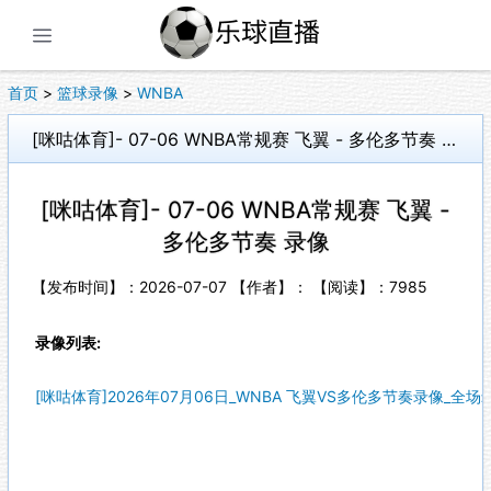
展开菜单
首页
>
篮球录像
>
WNBA
[咪咕体育]- 07-06 WNBA常规赛 飞翼 - 多伦多节奏 录像
[咪咕体育]- 07-06 WNBA常规赛 飞翼 -
多伦多节奏 录像
【发布时间】：2026-07-07 【作者】： 【阅读】：
7985
录像列表:
[咪咕体育]2026年07月06日_WNBA 飞翼VS多伦多节奏录像_全