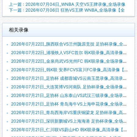
上一篇 : 2026年07月04日_WNBA 天空VS王牌录像_全场录像
下一篇 : 2026年07月06日 狂热VS王牌 WNBA_全场录像【全
相关录像
2026年07月22日_陕西联合VS兰州陇原竞技 足协杯录像_全场录像【视频集锦】
2026年07月22日_浦项铁人VSFC首尔 韩K联录像_高清录像【全场回放】
2026年07月22日_金泉尚武VS光州FC 韩K联录像_全场录像【视频集锦】
2026年07月22日_韩K联 安养FCVS富川FC录像_高清录像【全场回放】
2026年07月21日_足协杯 成都蓉城VS云南玉昆录像_高清录像【全场回放】
2026年07月21日_大连英博VS河南队 足协杯录像_全场录像【视频集锦】
2026年07月21日_足协杯 山东泰山VS武汉三镇录像_全场录像【高清回放】
2026年07月21日_足协杯 青岛海牛VS上海申花录像_全场录像【视频集锦】
2026年07月21日_青岛西海岸VS重庆铜梁龙 足协杯录像_高清录像【全场回放】
2026年07月21日_深圳新鹏城VS上海海港 足协杯录像_全场录像【视频集锦】
2026年07月21日_仁川联VS蔚山HD 韩K联录像_高清录像【全场回放】