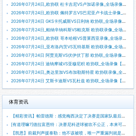
2026年07月24日_欧协联 杜卡吉尼VS卢加诺录像_全场录像【视频集锦】
2026年07月24日_欧协联 佩特罗古VS巴尼亚卢卡战士录像_全场录像【全场回放】
2026年07月24日 GKS卡托威斯VS日利纳 欧协联_全场录像【全场回放】
2026年07月24日_帕纳辛纳科斯VS帕克斯 欧协联录像_全场录像【高清回放】
2026年07月24日_欧协联 哥本哈根VS普莱西亚录像_全场录像【高清回放】
2026年07月24日_亚布洛内茨VS瓦特基斯 欧协联录像_全场录像【全场回放】
2026年07月24日 阿贾克斯VS伏伊伏丁那 欧协联_全场录像【视频集锦】
2026年07月24日 迪纳摩城VS亚穆尼积 欧协联_全场录像【全场回放】
2026年07月24日_奥达里加VS布加勒斯特星 欧协联录像_全场录像【全场回放】
2026年07月24日 艾斯卡迪斯VS瓦杜兹 欧协联_全场录像【视频集锦】
体育资讯
【精彩资讯】帕雷德斯：感觉梅西决定了决赛是国家队最后一战，我
[有道理嘛?]德拉富恩特：决赛尼科进球被吹不公正，本来可以有
【凯恩】前裁判声援泰勒：他不该被喷，唯一严重漏判就是罗梅罗拉