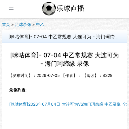
展开菜单
首页
>
足球录像
>
中乙
[咪咕体育]- 07-04 中乙常规赛 大连可为 - 海门珂缔缘 录像
[咪咕体育]- 07-04 中乙常规赛 大连可为
- 海门珂缔缘 录像
【发布时间】：2026-07-05 【作者】： 【阅读】：
8329
录像列表:
[咪咕体育]2026年07月04日_大连可为VS海门珂缔缘 中乙录像_