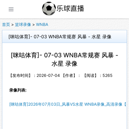
展开菜单
首页
>
篮球录像
>
WNBA
[咪咕体育]- 07-03 WNBA常规赛 风暴 - 水星 录像
[咪咕体育]- 07-03 WNBA常规赛 风暴 -
水星 录像
【发布时间】：2026-07-04 【作者】： 【阅读】：
5265
录像列表:
[咪咕体育]2026年07月03日_风暴VS水星 WNBA录像_高清录像