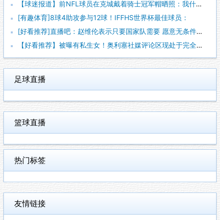
【球迷报道】前NFL球员在克城戴着骑士冠军帽晒照：我什么都不
[有趣体育]8球4助攻参与12球！IFFHS世界杯最佳球员：
[好看推荐]直播吧：赵维伦表示只要国家队需要 愿意无条件响应
【好看推荐】被曝有私生女！奥利塞社媒评论区现处于完全关闭状态
足球直播
篮球直播
热门标签
友情链接