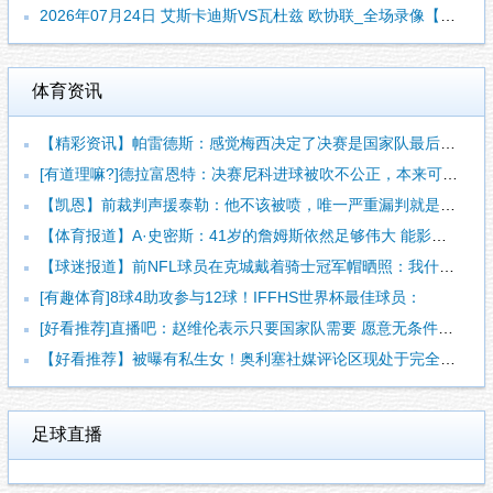
2026年07月24日 艾斯卡迪斯VS瓦杜兹 欧协联_全场录像【视频集锦】
体育资讯
【精彩资讯】帕雷德斯：感觉梅西决定了决赛是国家队最后一战，我
[有道理嘛?]德拉富恩特：决赛尼科进球被吹不公正，本来可以有
【凯恩】前裁判声援泰勒：他不该被喷，唯一严重漏判就是罗梅罗拉
【体育报道】A·史密斯：41岁的詹姆斯依然足够伟大 能影响一
【球迷报道】前NFL球员在克城戴着骑士冠军帽晒照：我什么都不
[有趣体育]8球4助攻参与12球！IFFHS世界杯最佳球员：
[好看推荐]直播吧：赵维伦表示只要国家队需要 愿意无条件响应
【好看推荐】被曝有私生女！奥利塞社媒评论区现处于完全关闭状态
足球直播